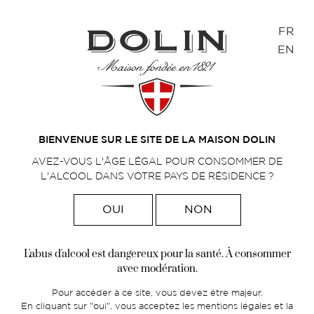
Panneau de gestion des cookies
FR
EN
BLOG
Retrouvez ici nos actualités !
BIENVENUE SUR LE SITE DE LA MAISON DOLIN
AVEZ-VOUS L'ÂGE LÉGAL POUR CONSOMMER DE
L'ALCOOL DANS VOTRE PAYS DE RÉSIDENCE ?
Accueil
Blog
>
OUI
NON
Loin du tapage et pourtant présente
L'abus d'alcool est dangereux pour la santé. À consommer
aux quatre coins du monde, Dolin
avec modération.
met l'accent sur l'essentiel
Pour accéder à ce site, vous devez être majeur.
En cliquant sur "oui", vous acceptez les mentions légales et la
Dans un monde où la communication omniprésente