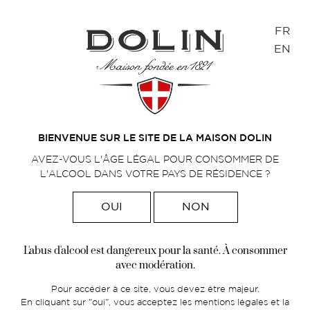
Panneau de gestion des cookies
FR
EN
Accueil
Dolin obtient le label EPV :
>
“Entreprise du Patrimoine Vivant”
BIENVENUE SUR LE SITE DE LA MAISON DOLIN
AVEZ-VOUS L'ÂGE LÉGAL POUR CONSOMMER DE
L'ALCOOL DANS VOTRE PAYS DE RÉSIDENCE ?
OUI
NON
L'abus d'alcool est dangereux pour la santé. À consommer
avec modération.
Pour accéder à ce site, vous devez être majeur.
En cliquant sur "oui", vous acceptez les mentions légales et la
Dolin
Notre actu
|
13 avril 2023
|