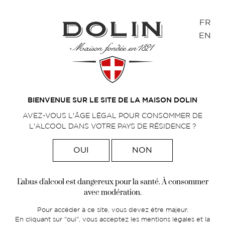
Panneau de gestion des cookies
FR
EN
Accueil
Le vermouth rouge Dolin est « l’un
>
des 6 meilleurs vermouths au monde »,
selon Cocktail Society
BIENVENUE SUR LE SITE DE LA MAISON DOLIN
AVEZ-VOUS L'ÂGE LÉGAL POUR CONSOMMER DE
L'ALCOOL DANS VOTRE PAYS DE RÉSIDENCE ?
OUI
NON
L'abus d'alcool est dangereux pour la santé. À consommer
avec modération.
Pour accéder à ce site, vous devez être majeur.
En cliquant sur "oui", vous acceptez les mentions légales et la