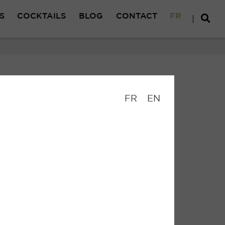
S
COCKTAILS
BLOG
CONTACT
FR
FR
EN
minal lorsque vous accédez à des supports
ouveau à nos supports et pour vous