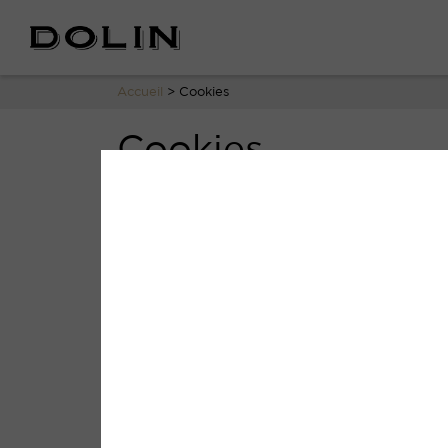
Panneau de gestion des cookies
Accueil
>
Cookies
Cookies
Qu’est-ce que les Cookies ?
Les Cookies correspondent à des petits fic
numériques (notamment nos sites internet
Nous utilisons principalement les Cookie
présenter un contenu susceptible de corre
Comment paramétrer les Cookies ?