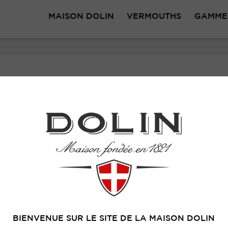
MAISON DOLIN
VERMOUTHS
GAMME
hiers de lettres et de chiffres téléchargés sur votre ter
).
s pour vous reconnaître lorsque vous vous connectez à n
spondre à vos centres d’intérêts.
BIENVENUE SUR LE SITE DE LA MAISON DOLIN